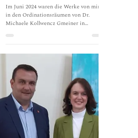
Ausstellung in den
Ordinationsräumen von Dr.
Michaele Kollwencz
Gmeiner in Müllendorf
Im Juni 2024 waren die Werke von mir
in den Ordinationsräumen von Dr.
Michaele Kollwencz Gmeiner in
Müllendorf zu sehen. Gerade an einem
Ort wie diesem zeigt sich, wie fein
Kunst auf einen Raum wirken kann.
Eine Ordination ist nicht nur ein
funktionaler Ort. Sie ist auch ein Ort
des Wartens, des Ankommens und für
viele Menschen ein Ort, der mit
Anspannung verbunden ist. Umso