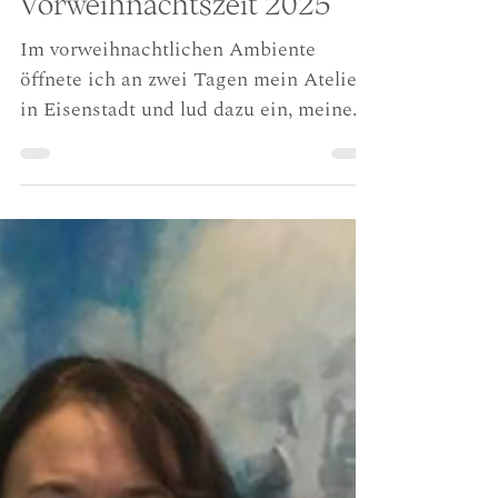
Eisenstadt zur
Vorweihnachtszeit 2025
Im vorweihnachtlichen Ambiente
öffnete ich an zwei Tagen mein Atelier
in Eisenstadt und lud dazu ein, meine
Arbeiten in einem ganz persönlichen
Rahmen zu erleben. Abseits von
klassischen Ausstellungen entstand
eine besondere Nähe zu den Werken.
Besucherinnen und Besucher hatten die
Möglichkeit, die Bilder dort zu sehen,
wo sie entstehen. Zwischen Farben und
Materialien wurde der kreative Prozess
spürbar. Die vorweihnachtliche Zeit
verlieh diesen Tagen eine zusätzliche
Stimmun