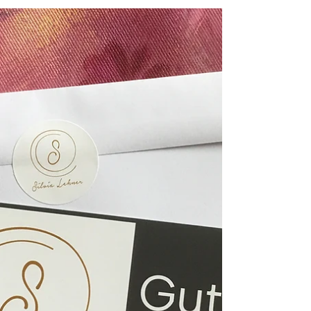
Steuerberatung
Mit der neuen Ausstellung in den
Räumen von Sommer & Zarits
Steuerberatung entsteht ein Ort, an dem
sich zwei Welten ruhig begegnen: die
Klarheit des Arbeitsalltags und die
Offenheit der Kunst. Zwischen
Besprechungen, Zahlen und
Entscheidungen entfalten die Werke
ihre eigene Präsenz. Nicht laut, nicht
aufdringlich, sondern als feine
Begleitung im Raum. Kunst, die nicht
unterbricht, sondern ergänzt. Die
Arbeiten fügen sich bewusst in die
Architektur der Büroräume ein. Linien,