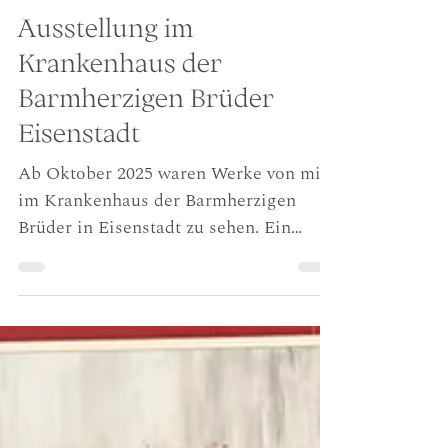
13. Apr.
1 Min. Lesezeit
Ausstellung im
Krankenhaus der
Barmherzigen Brüder
Eisenstadt
Ab Oktober 2025 waren Werke von mir
im Krankenhaus der Barmherzigen
Brüder in Eisenstadt zu sehen. Ein
Krankenhaus ist ein Ort, an dem vieles
gleichzeitig geschieht. Hier wird
gearbeitet, begleitet, gehofft und
gewartet. Umso besonderer ist es, wenn
Kunst Teil dieses Alltags wird und