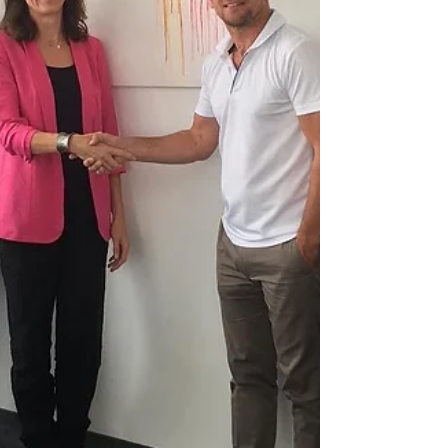
Verbindung aus historischer
Architektur und zeitgenössischer
Malerei schuf eine Atmosphäre, die
nicht inszeniert wirkte, sondern
selbstverständlich. Kunst fügte sich hier
nicht nur ein, sie begann, den Raum zu
prägen. Rund 400 Gäste nahmen sich
Zeit, die Arbeiten