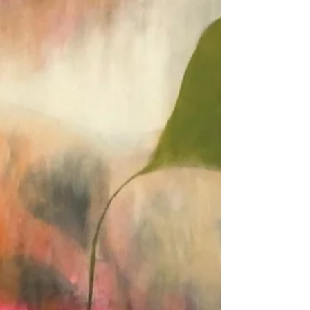
werden die Arbeiten in der Abteilung
Finanz und Controlling, wo sie den
Arbeitsalltag auf besondere Weise
begleiten. Gerade dort, wo Abläufe von
Genauigkeit, Verantwortung und
Konzentration geprägt sind, setzt Kunst
einen interessanten Gegenpol. Sie
bringt eine andere Ebene in den Raum,
die nicht funktional sein muss und
genau dadurch ihre Wirkung entfaltet.
Die Werke se