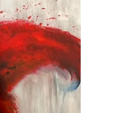
Räume nicht nur gestaltet, sondern
auch spürbar verändert. Die
farbenstarken Werke setzten bewusste
Akzente im Klinikalltag. Sie brachten
Lebendigkeit in die Umgebung und
schufen kleine Momente,