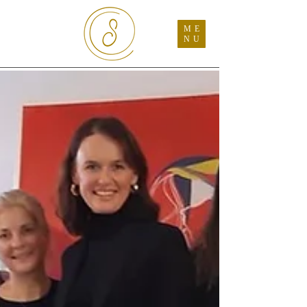
ME
NU