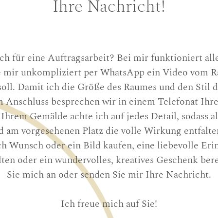
Ihre Nachricht!
ich für eine Auftragsarbeit? Bei mir funktioniert al
 mir unkompliziert per WhatsApp ein Video vom Ra
oll. Damit ich die Größe des Raumes und den Stil 
m Anschluss besprechen wir in einem Telefonat Ih
 Ihrem Gemälde achte ich auf jedes Detail, sodass al
ld am vorgesehenen Platz die volle Wirkung entfalte
h Wunsch oder ein Bild kaufen, eine liebevolle Eri
lten oder ein wundervolles, kreatives Geschenk ber
Sie mich an oder senden Sie mir Ihre Nachricht.
Ich freue mich auf Sie!